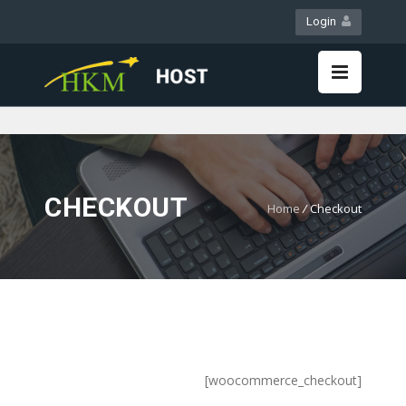
Login
WebMail
LiveChat
CHECKOUT
Home
/
Checkout
[woocommerce_checkout]