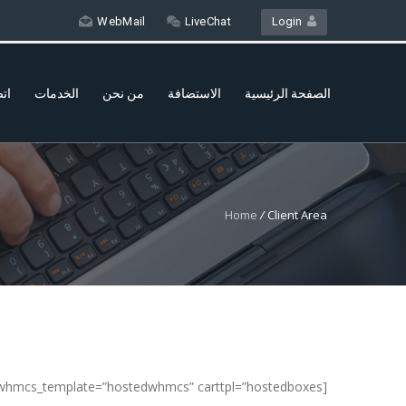
WebMail
LiveChat
Login
الصفحة الرئيسية
الاستضافة
من نحن
الخدمات
اتص
Home
/
Client Area
[whmpress_client_area whmcs_template=”hostedwhmcs” carttpl=”hostedboxes”]