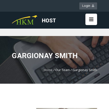
Login
WebMail
LiveChat
GARGIONAY SMITH
Home
/
Our Team
/
Gargionay Smith