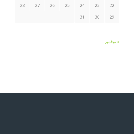
28
27
26
25
24
23
22
31
30
29
« نوفمبر