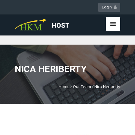
Login
WebMail
LiveChat
NICA HERIBERTY
Home
/
Our Team
/
Nica Heriberty