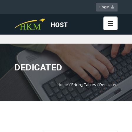
Login
WebMail
LiveChat
DEDICATED
Home
/
Pricing Tables
/
Dedicated